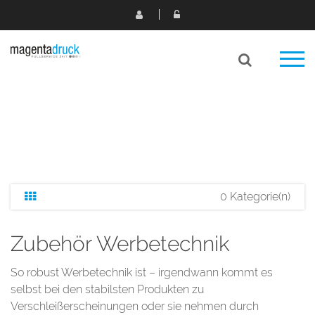
0 Kategorie(n)
Zubehör Werbetechnik
So robust Werbetechnik ist – irgendwann kommt es
selbst bei den stabilsten Produkten zu
Verschleißerscheinungen oder sie nehmen durch